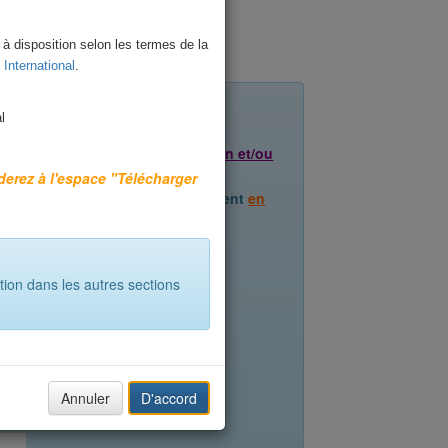
à disposition selon les termes de la
International
.
l
les documents
qui comportent
l'un et/ou
derez à l'espace "Télécharger
ment les documents
qui comportent
en
ation dans les autres sections
Annuler
D'accord
orrespondante apparaîtra.