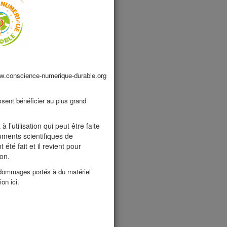
ogiques (élèves)
ww.conscience-numerique-durable.org
 numérique apporte
 vies ?
ssent bénéficier au plus grand
 sans numérique ?
’utilisation qui peut être faite
ments scientifiques de
été fait et il revient pour
non.
s dommages portés à du matériel
on ici.