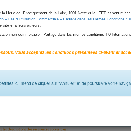
 la Ligue de l'Enseignement de la Loire, 1001 Notte et la LEEP et sont mises 
on – Pas d’Utilisation Commerciale – Partage dans les Mêmes Conditions 4.0 
e site et à leurs auteurs.
lisation non commerciale - Partage dans les mêmes conditions 4.0 Internationa
sections (
titre noir
), c’est-à-dire que le système fait ressortir
tous 
ection.
essous, vous acceptez les conditions présentées ci-avant et accé
tions (
titre bleu
), c’est-à-dire que le système fait ressortir
unique
 section.
us titre 3
ET/OU
….
définies ici, merci de cliquer sur "Annuler" et de poursuivre votre navig
us titre 3
ET/OU
….
sultats de la recherche, la description complète de la ressource c