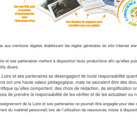
Anglais
Français
ulement:
Livret éducateurs (informations)
Les activités pédag
Glossaire
as aux mentions légales établissant les règles générales du site Internet w
3. Qu'est-ce que le
2. Vous avez dit écologique ?
dans ma vie, dans nos
re et ses partenaires mettent à disposition leurs productions afin qu’elles pui
5. Comment agir ?
6. Un futur avec ou
ifs divers.
Loire et ses partenaires se désengagent de toute responsabilité quant à l
ons ont une haute valeur pédagogique, mais ne sauraient être des docu
Fichiers texte : Doc, docx, odt, ...
Lien web
tifique qu’elles comportent, des choix de rédaction, de simplification ont 
es de prendre la responsabilité de les vérifier et de les actualiser ou 
antes:
Enseignement de la Loire et ses partenaires ne pourrait être engagée pour de
ent du matériel personnel) lors de l’utilisation de ressources mises à dispositi
Etudes scientifiques
Quelques vidéos...