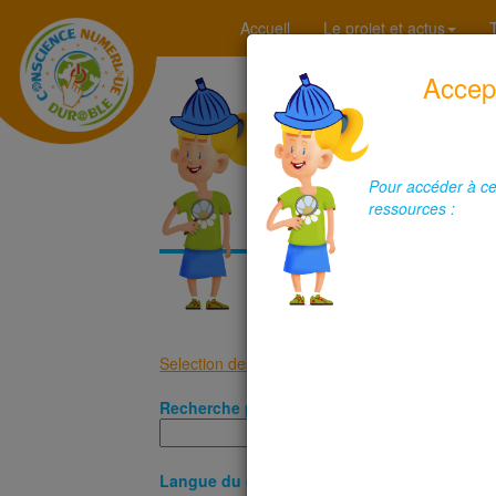
Accueil
Le projet et actus
Accept
Vous êtes dans l'espace "tél
recherche sur mesure est en place
" Conscience Numérique Durable (CND
Pour accéder à cett
malle pédagogique retrouvera ses o
déroulements pédagogiques et tous
ressources :
Selection des critères de recherche de documen
Recherche par mots clefs :
Langue du document: