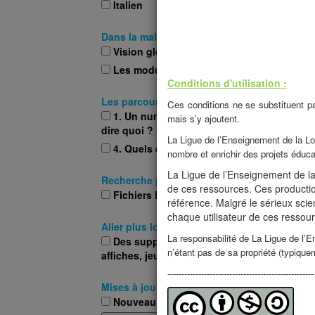
Italien
Dans la malle pédagogique, sélectionnez se
Vision globale du projet
Les modules de formation
Conditions d'utilisation :
Les parcours et modules disponibles:
Ces conditions ne se substituent p
1. Un numérique durable, cela voudrait-
mais s’y ajoutent.
dire quoi ?
La Ligue de l’Enseignement de la Loi
4. Quels effets rebond ?
nombre et enrichir des projets éducat
La Ligue de l’Enseignement de la 
Recherche par extension de fichiers:
de ces ressources. Ces producti
Fichiers PDF (Documents définitifs)
référence. Malgré le sérieux scien
chaque utilisateur de ces ressourc
Aller plus loin, d'autres ressources intéress
La responsabilité de La Ligue de l’
Des supports pédagogiques (expos,
n’étant pas de sa propriété (typiquem
affiches, jeux...)
----------------------------------------------------
Mises à jour:
Nouveau !