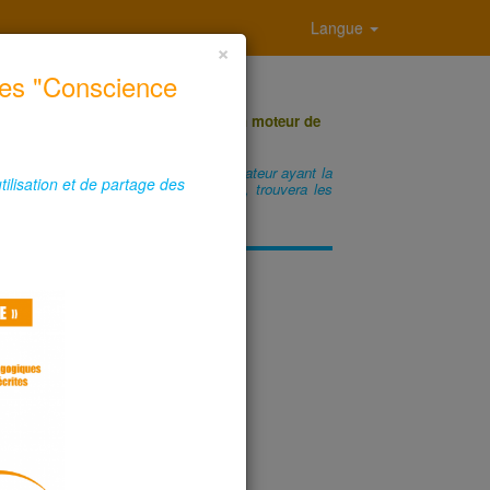
Langue
×
ces "Conscience
ur fouiller parmi nos ressources, un moteur de
 téléchargez à souhait !
rger gratuitement nos travaux. Un éducateur ayant la
tilisation et de partage des
ite. Un éducateur ne la possédant pas, trouvera les
ces